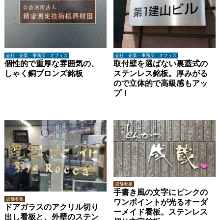
会社・企業・事務所・オフィス
会社・企業・事務所・オフィス
個性的で重厚な雰囲気の、
取付壁を選ばない裏蓋式の
しゃく銅ブロンズ銘板
ステンレス銘板。厚みがる
ので立体的で高級感もアッ
プ！
店舗看板
手書き風の文字にピンクの
店舗看板
ワンポイントが光るオーダ
ドアガラスのアクリル切り
ーメイド看板。ステンレス
出し看板と、外壁のステン