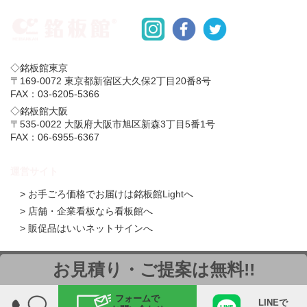
◇銘板館東京
〒169-0072 東京都新宿区大久保2丁目20番8号
FAX：03-6205-5366
◇銘板館大阪
〒535-0022 大阪府大阪市旭区新森3丁目5番1号
FAX：06-6955-6367
運営サイト
> お手ごろ価格でお届けは銘板館Lightへ
> 店舗・企業看板なら看板館へ
> 販促品はいいネットサインへ
お見積り・ご提案は無料!!
個人情報の取り扱いについて
特定商取引法に基づく表示
© 2014 MINAMI INDUSTRIAL ARTS GROUP
フォームで
LINEで