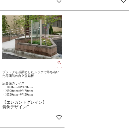
ブラックを基調としたシックで落ち着い
た雰囲気の自立型銘板
広告面のサイズ
・H400mm×W470mm
・H500mm×W470mm
・H550mm×W450mm
【エレガントグレイン】
装飾デザインC