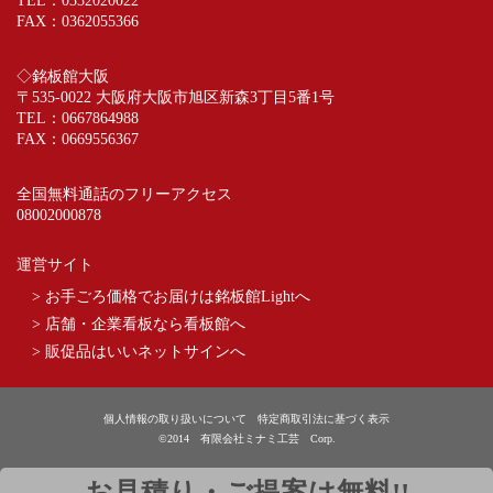
TEL：
0332020022
FAX：0362055366
◇銘板館大阪
〒535-0022 大阪府大阪市旭区新森3丁目5番1号
TEL：
0667864988
FAX：0669556367
全国無料通話のフリーアクセス
08002000878
運営サイト
> お手ごろ価格でお届けは銘板館Lightへ
> 店舗・企業看板なら看板館へ
> 販促品はいいネットサインへ
個人情報の取り扱いについて
特定商取引法に基づく表示
©2014 有限会社ミナミ工芸 Corp.
お見積り・ご提案は無料!!