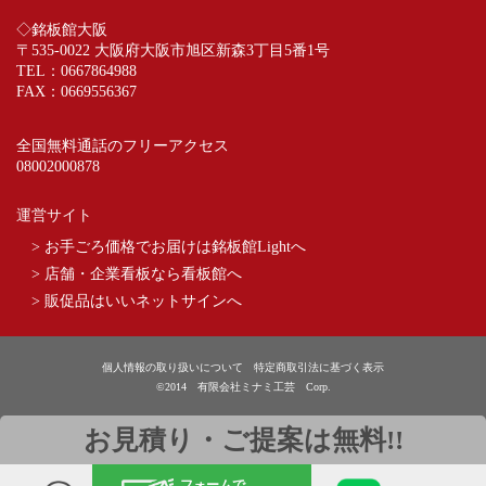
◇銘板館大阪
〒535-0022 大阪府大阪市旭区新森3丁目5番1号
TEL：
0667864988
FAX：0669556367
全国無料通話のフリーアクセス
08002000878
運営サイト
> お手ごろ価格でお届けは銘板館Lightへ
> 店舗・企業看板なら看板館へ
> 販促品はいいネットサインへ
個人情報の取り扱いについて
特定商取引法に基づく表示
©2014 有限会社ミナミ工芸 Corp.
お見積り・ご提案は無料!!
フォームで