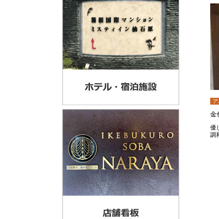
ア
金
優
調