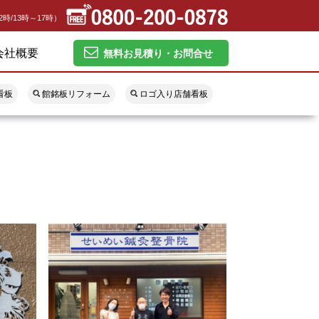
2時/13時～17時）
会社概要
無料お見積り・お問合せ
看板
館銘板リフォーム
ロゴ入り店舗看板