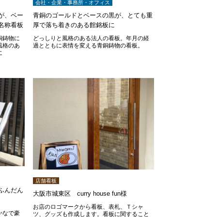
会社・企業・事務所・オフィス
が、ベー
青銅のゴールドとベースの黒が、とても重
名称看板
厚で落ち着きのある館銘板に
銅鋳物に
どっしりと風格のある法人の看板。年月の経
風格のあ
過とともに表情を変える青銅鋳物の看板。
に
店舗看板
ふんだん
大阪市城東区 curry house fun様
お店のロゴマークから看板、表札、Ｔシャ
かなで豪
ツ、グッズも作成します。看板に関すること