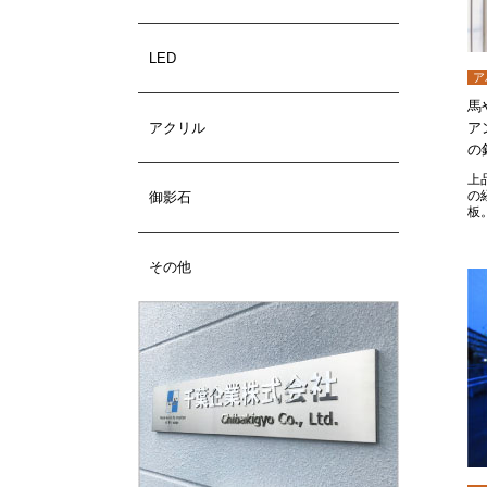
LED
ア
馬
アクリル
ア
の
上
の
御影石
板
その他