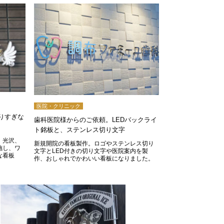
医院・クリニック
りすぎな
歯科医院様からのご依頼。LEDバックライ
ト銘板と、ステンレス切り文字
。光沢、
新規開院の看板製作。ロゴやステンレス切り
施し、ワ
文字とLED付きの切り文字や医院案内を製
な看板
作、おしゃれでかわいい看板になりました。