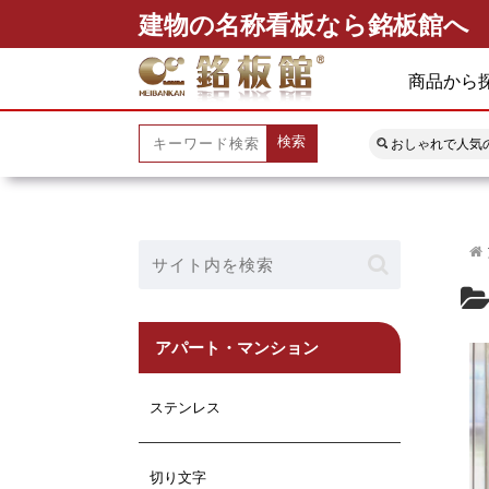
建物の名称看板なら銘板館へ
商品から
検索
おしゃれで人気
アパート・マンション
ステンレス
切り文字