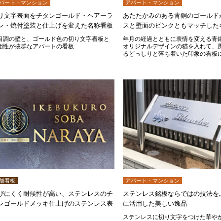
パート・マンション
アパート・マンション
り文字表面をチタンゴールド・ヘアーラ
あたたかみのある青銅のゴールド
ン・焼付塗装と仕上げを変えた名称看板
スと壁面のピンクともマッチした
目調の壁と、ゴールド色の切り文字看板と
年月の経過とともに表情を変える青
相性が抜群なアパートの看板
オリジナルデザインの猫を入れて、
るどっしりと落ち着いた印象の看板
舗看板
アパート・マンション
びにくく耐候性が高い、ステンレスのチ
ステンレス銘板ならではの技法を
ンゴールドメッキ仕上げのステンレス表
に活用した美しい逸品
ステンレスに切り文字をつけた華や