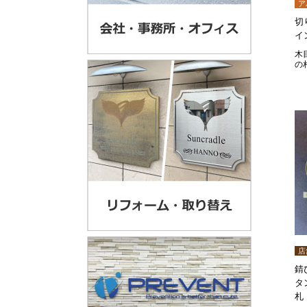
ア
切
イ
木
の
店
錆
タ
札