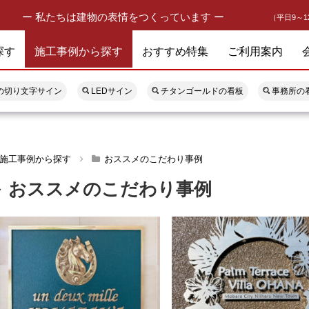
ー 私たちは建物の表情をつくっています ー
（平日9～1
探す
施工事例から探す
おすすめ特集
ご利用案内
の切り文字サイン
LEDサイン
チタンゴールドの看板
事務所の
施工事例から探す
おススメのこだわり事例
おススメのこだわり事例