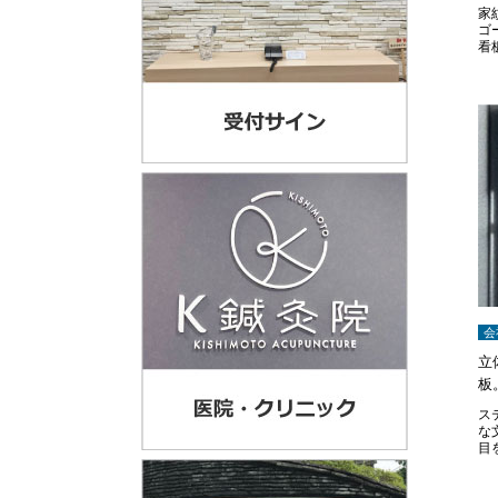
家
ゴ
看
会
立
板
ス
な
目
字
式