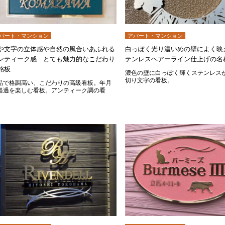
パート・マンション
アパート・マンション
や文字の立体感や自然の風合いあふれる
白っぽく光り濃いめの壁によく映
ンティーク感 とても魅力的なこだわり
テンレスヘアーライン仕上げの名
銘板
濃色の壁に白っぽく輝くステンレス
切り文字の看板。
品で格調高い、こだわりの高級看板。年月
経過を楽しむ看板。アンティーク調の看
。