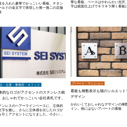
華な看板。ベースはやわらかい光沢
紋を入れた豪華でかっこいい看板。チタン
字は鏡面仕上げでキラキラ輝く看板
ールドの金文字で表現した唯一無二の店舗
板
アパート・マンション
社・企業・事務所・オフィス
看板も棟数表示も猫のシルエット
体的なロゴがアクセントのステンレス銘
デザイン
。おしゃれでかっこいい会社表札です。
かわいくておしゃれなデザインの棟
テンレスのヘアーラインベースに、立体的
イン。他にはないアパートの看板
文字を施し、さらに立体感を出したロゴが
を引くアクセントになりました。小さい文
はエッチング加工で表現しています。裏蓋
なので設置の壁を選びません。