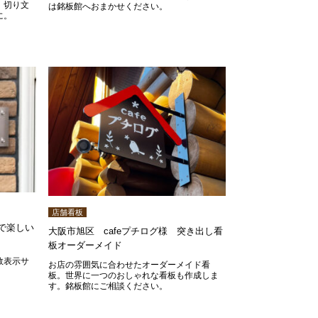
、切り文
は銘板館へおまかせください。
に。
店舗看板
で楽しい
大阪市旭区 cafeプチログ様 突き出し看
板オーダーメイド
数表示サ
お店の雰囲気に合わせたオーダーメイド看
板。世界に一つのおしゃれな看板も作成しま
す。銘板館にご相談ください。