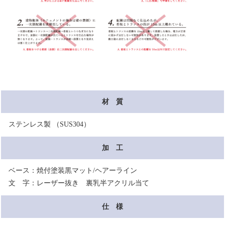
材 質
ステンレス製 （SUS304）
加 工
ベース：焼付塗装黒マット/ヘアーライン
文 字：レーザー抜き 裏乳半アクリル当て
仕 様